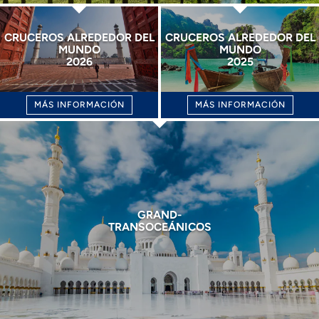
CRUCEROS ALREDEDOR DEL
CRUCEROS ALREDEDOR DEL
MUNDO
MUNDO
2026
2025
MÁS INFORMACIÓN
MÁS INFORMACIÓN
GRAND-
TRANSOCEÁNICOS